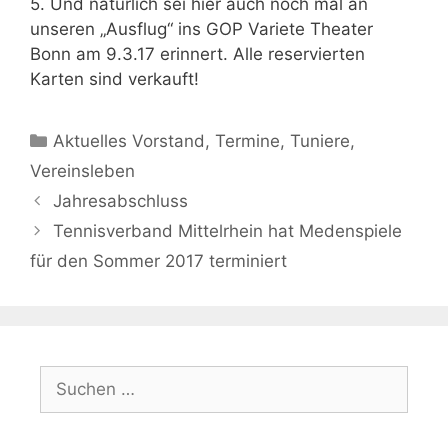
5. Und natürlich sei hier auch noch mal an
unseren „Ausflug“ ins GOP Variete Theater
Bonn am 9.3.17 erinnert. Alle reservierten
Karten sind verkauft!
Kategorien
Aktuelles Vorstand
,
Termine
,
Tuniere
,
Vereinsleben
Jahresabschluss
Tennisverband Mittelrhein hat Medenspiele
für den Sommer 2017 terminiert
Suchen
nach: